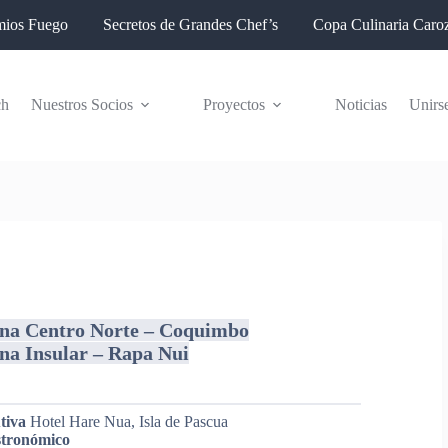
mios Fuego
Secretos de Grandes Chef’s
Copa Culinaria Caroz
ch
Nuestros Socios
Proyectos
Noticias
Unirs
ona Centro Norte – Coquimbo
na Insular – Rapa Nui
tiva
Hotel Hare Nua, Isla de Pascua
stronómico