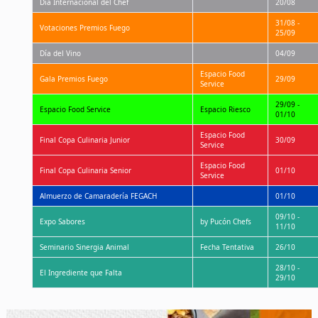
Día Internacional del Chef
20/08
31/08 -
Votaciones Premios Fuego
25/09
Día del Vino
04/09
Espacio Food
Gala Premios Fuego
29/09
Service
29/09 -
Espacio Food Service
Espacio Riesco
01/10
Espacio Food
Final Copa Culinaria Junior
30/09
Service
Espacio Food
Final Copa Culinaria Senior
01/10
Service
Almuerzo de Camaradería FEGACH
01/10
09/10 -
Expo Sabores
by Pucón Chefs
11/10
Seminario Sinergia Animal
Fecha Tentativa
26/10
28/10 -
El Ingrediente que Falta
29/10