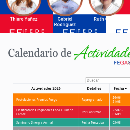
Gabriel
Ruth Olmos
Osman Garrido
Rodriguez
Buscar
Actividades 2026
Detalles
Fecha
26/06 -
Postulaciones Premios Fuego
Reprogramado
21/08
Clasificatorias Regionales Copa Culinaria
22/07 -
Por Confirmar
Carozzi
03/09
Seminario Sinergia Animal
Fecha Tentativa
03/08