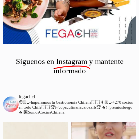
Siguenos en
Instagram
y mantente
informado
fegachcl
🧑🏻‍🍳Impulsamos la Gastronomía Chilena🇨🇱
👩🏼‍🍳+270 socios
en todo Chile🇨🇱
🏆@copaculinariacarozzifs🏆
🔥@premiosfuego
🔥
#️⃣SomosCocinaChilena