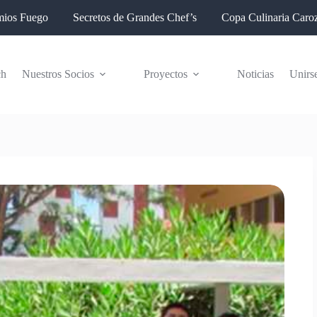
mios Fuego
Secretos de Grandes Chef’s
Copa Culinaria Caroz
ch
Nuestros Socios
Proyectos
Noticias
Unirs