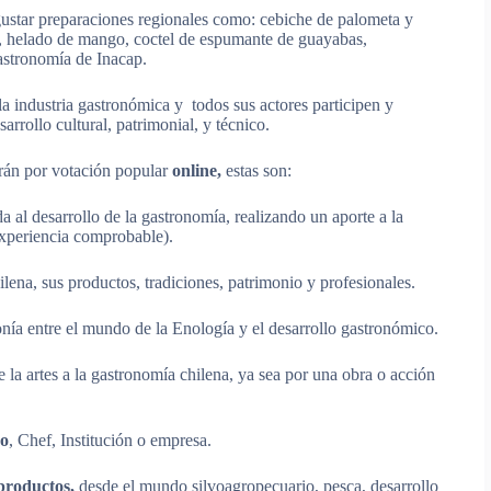
egustar preparaciones regionales como: cebiche de palometa y
s, helado de mango, coctel de espumante de guayabas,
gastronomía de Inacap.
la industria gastronómica y todos sus actores participen y
arrollo cultural, patrimonial, y técnico.
erán por votación popular
online,
estas son:
 al desarrollo de la gastronomía, realizando un aporte a la
experiencia comprobable).
ilena, sus productos, tradiciones, patrimonio y profesionales.
onía entre el mundo de la Enología y el desarrollo gastronómico.
 la artes a la gastronomía chilena, ya sea por una obra o acción
do
, Chef, Institución o empresa.
 productos,
desde el mundo silvoagropecuario, pesca, desarrollo