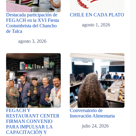
Destacada participación de
CHILE EN CADA PLATO
FEGACH en la XVI Fiesta
agosto 1, 2026
Costumbrista del Chancho
de Talca
agosto 3, 2026
FEGACH Y
Conversatorio de
RESTAURANT CENTER
Innovación Alimentaria
FIRMAN CONVENIO
julio 24, 2026
PARA IMPULSAR LA
CAPACITACIÓN Y