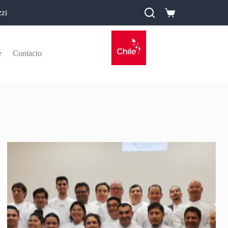
zi
e
Contacto