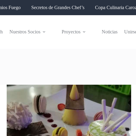
mios Fuego
Secretos de Grandes Chef’s
Copa Culinaria Caroz
ch
Nuestros Socios
Proyectos
Noticias
Unirs