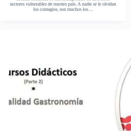
sectores vulnerables de nuestro país. A nadie se le olvidan
los contagios, son muchos los…